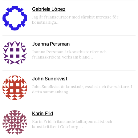
Gabriela López
Jag är frilanscurator med särskilt intresse för
konstnärliga…
Joanna Persman
Joanna Persman är konsthistoriker och
frilansskribent, verksam bland…
John Sundkvist
John Sundkvist är konstnär, essäist och översättare. I
detta sammanhang…
Karin Frid
Karin Frid, frilansande kulturjournalist och
konstkritiker i Göteborg.…