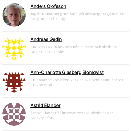
Anders Olofsson
Jag är Konstens grundare och ansvarige utgivare. Min
bakgrund är brokig,…
Andreas Gedin
Andreas Gedin är konstnär, curator och skribent.
Bosatt i Stockholm.
Ann-Charlotte Glasberg Blomqvist
Frilansande konstkritiker och skribent samt lärare i
Fri konst på…
Astrid Elander
Astrid Elander är litteraturvetare, skribent och
redaktör för…