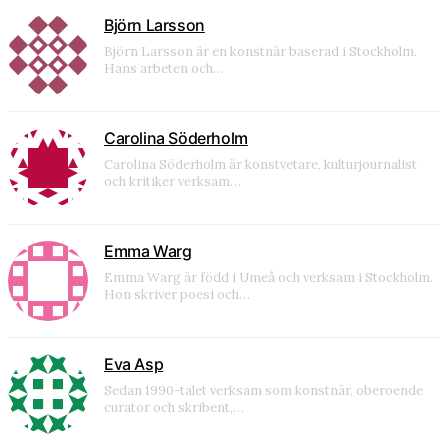
Björn Larsson
Björn Larsson är en konstnär baserad i Stockholm.
Hans arbeten och…
Carolina Söderholm
Carolina Söderholm är konstvetare, kulturjournalist
och kritiker verksam…
Emma Warg
Emma Warg är född i Umeå och verksam i Stockholm.
Hon skriver poesi och…
Eva Asp
Sedan 1990-talet verksam som konstnär, oberoende
curator och skribent,…