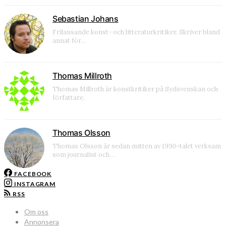
Sebastian Johans
Frilansande konst- och litteraturkritiker. Skriver bland
annat för…
Thomas Millroth
Thomas Millroth är konstkritiker på Sydsvenskan och
författare.
Thomas Olsson
Thomas Olsson är sedan mitten av 1990-talet verksam
som journalist och…
FACEBOOK
INSTAGRAM
RSS
Om oss
Annonsera