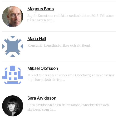
Magnus Bons
Jag är Konstens redaktör sedan hösten 2015. Förutom
på Konsten.net…
Maria Hall
Konstnär, konsthistoriker och skribent.
Mikael Olofsson
Mikael Olofsson är verksam i Göteborg som konstnär
men har också skrivit…
Sara Arvidsson
Sara Arvidsson är en frilansande konstkritiker och
skribent som är…