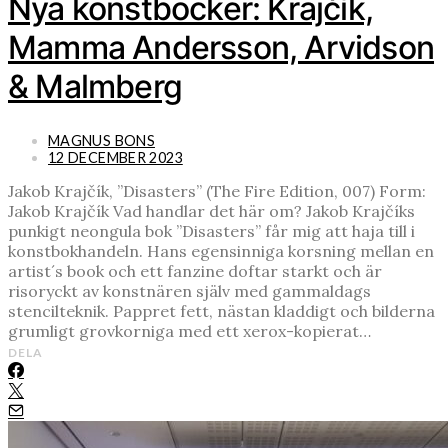
Nya konstböcker: Krajčík,
Mamma Andersson, Arvidson
& Malmberg
MAGNUS BONS
12 DECEMBER 2023
Jakob Krajčík, ”Disasters” (The Fire Edition, 007) Form:
Jakob Krajčík Vad handlar det här om? Jakob Krajčíks
punkigt neongula bok ”Disasters” får mig att haja till i
konstbokhandeln. Hans egensinniga korsning mellan en
artist´s book och ett fanzine doftar starkt och är
risoryckt av konstnären själv med gammaldags
stencilteknik. Pappret fett, nästan kladdigt och bilderna
grumligt grovkorniga med ett xerox-kopierat…
DELA